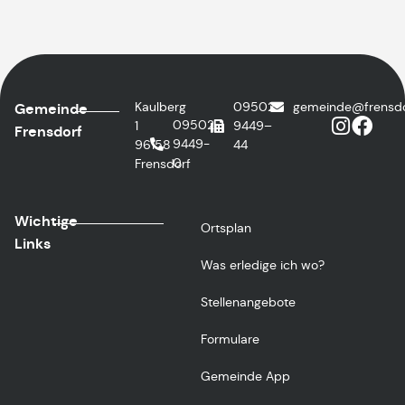
Kaulberg
09502
@edniemeg
ed.fro
Gemeinde
09502
1
9449–
Frensdorf
9449-
96158
44
0
Frensdorf
Wichtige
Ortsplan
Links
Was erledige ich wo?
Stellenangebote
Formulare
Gemeinde App