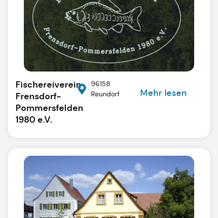
Fischereiverein
96158
Mehr lesen
Reundorf
Frensdorf-
Pommersfelden
1980 e.V.