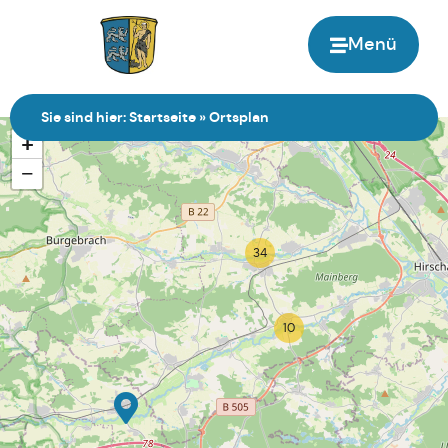
Menü
Zur Startseite
Sie sind hier:
Startseite
»
Ortsplan
+
−
34
10