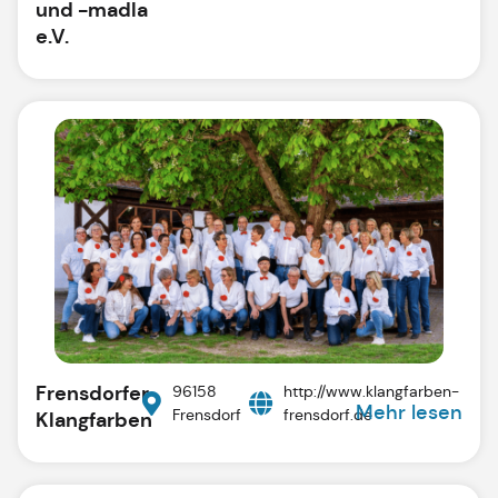
und -madla
e.V.
Frensdorfer
96158
http://www.klangfarben-
Mehr lesen
Frensdorf
frensdorf.de
Klangfarben