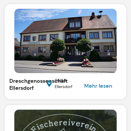
Dreschgenossenschaft
96158
Mehr lesen
Ellersdorf
Ellersdorf