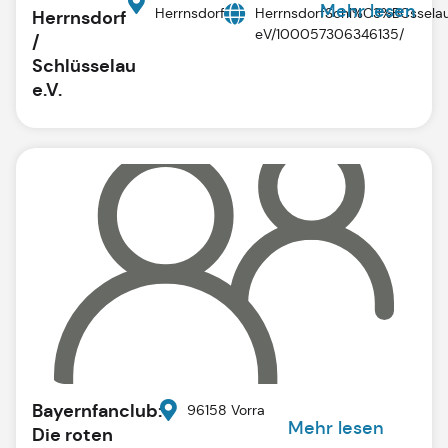
Mehr lesen
Herrnsdorf
HerrnsdorfSchl%C3%BCssela
Herrnsdorf
eV/100057306346135/
/
Schlüsselau
e.V.
Bayernfanclub:
96158 Vorra
Mehr lesen
Die roten