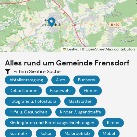
Leaflet
|
©
OpenStreetMap
contributors
Alles rund um
Gemeinde Frensdorf
Filtern Sie ihre Suche:
Abfallentsorgung
Auto
Bücherei
Defibrillatoren
Feuerwehr
Firmen
Fotografie u. Fotostudio
Gaststätten
Hilfe u. Gesundheit
Kinder-/Jugendtreffs
Kindergärten und Betreuungseinrichtungen
Kirche
Kosmetik
Kultur
Malerbetrieb
Möbel