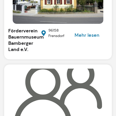
Förderverein
96158
Mehr lesen
Frensdorf
Bauernmuseum
Bamberger
Land e.V.