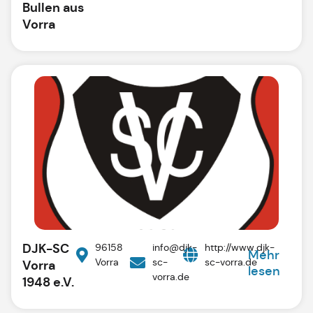
Bullen aus
Vorra
DJK-SC
96158
info@djk-
http://www.djk-
Mehr
Vorra
sc-
sc-vorra.de
Vorra
lesen
vorra.de
1948 e.V.