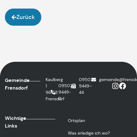
Zurück
Kaulberg
09502
@edniemeg
ed.fro
Gemeinde
09502
1
9449–
Frensdorf
9449-
96158
44
0
Frensdorf
Wichtige
Ortsplan
Links
Was erledige ich wo?