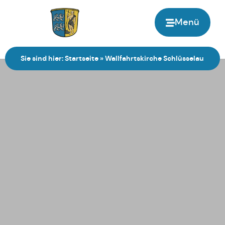
Menü
Zur Startseite
Sie sind hier:
Startseite
»
Wallfahrtskirche Schlüsselau