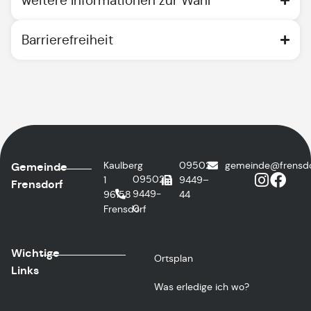
weitere Informationen zur Wahl
Barrierefreiheit
Kaulberg
09502
@edniemeg
ed.fro
Gemeinde
09502
1
9449–
Frensdorf
9449-
96158
44
0
Frensdorf
Wichtige
Ortsplan
Links
Was erledige ich wo?