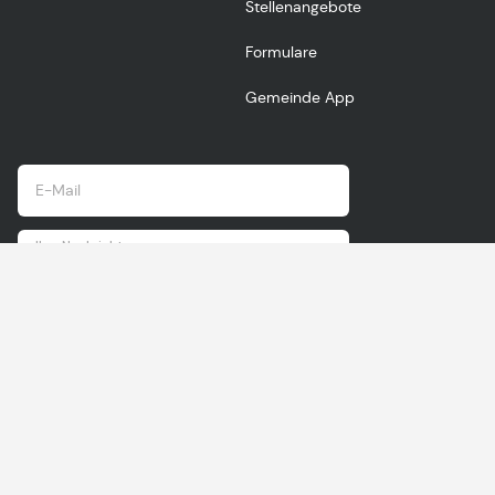
Stellenangebote
Formulare
Gemeinde App
E-Mail senden
Montag
Dienstag
Mittwoch
Donnerstag
Freitag
Öffnungszeiten
Mittwoch
08:00
08:00
Geschlossen
08:00
08:00
geschloss