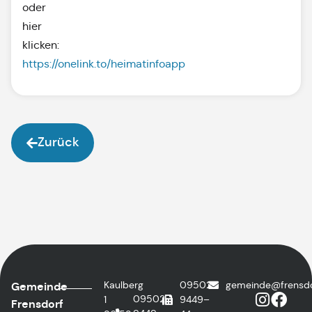
oder
hier
klicken:
https://onelink.to/heimatinfoapp
Zurück
Kaulberg
09502
@edniemeg
ed.fro
Gemeinde
09502
1
9449–
Frensdorf