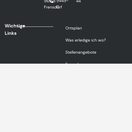
9449-
96158
44
0
Frensdorf
Wichtige
Ortsplan
Links
Was erledige ich wo?
Stellenangebote
Formulare
Gemeinde App