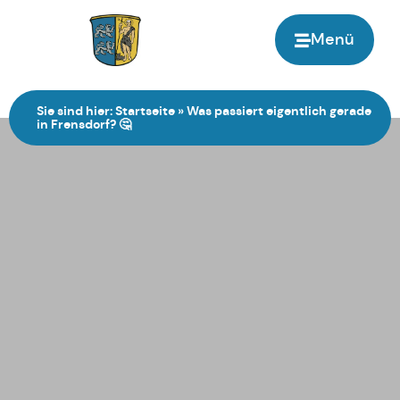
Menü
Zur Startseite
Sie sind hier:
Startseite
»
Was passiert eigentlich gerade
in Frensdorf? 🤔