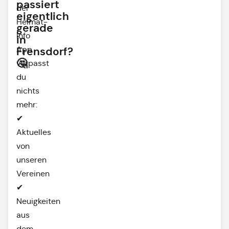
passiert
der
eigentlich
Heimat-
gerade
Info
in
App
Frensdorf?
🤔
verpasst
du
nichts
mehr:
✔
Aktuelles
von
unseren
Vereinen
✔
Neuigkeiten
aus
dem