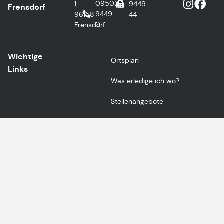
09502
1
9449–
Frensdorf
9449-
96158
44
0
Frensdorf
Wichtige
Ortsplan
Links
Was erledige ich wo?
Stellenangebote
Formulare
Gemeinde App